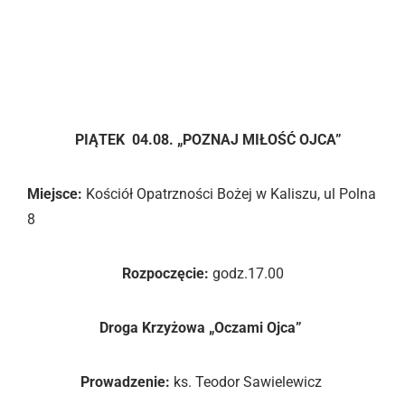
12.
FESTIWAL ABBA
PATER
„
OJCZE NASZ
„
4 – 6 sierpnia 2023
r.
PIĄTEK 04.08.
„POZNAJ MIŁOŚĆ OJCA”
Miejsce:
Kościół Opatrzności Bożej w Kaliszu, ul Polna
8
Rozpoczęcie:
godz.17.00
Droga Krzyżowa „Oczami Ojca”
Prowadzenie:
ks. Teodor Sawielewicz