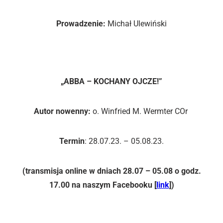
Prowadzenie:
Michał Ulewiński
NOWENNA DO BOGA OJCA
„ABBA – KOCHANY OJCZE!”
Autor nowenny:
o. Winfried M. Wermter COr
Termin
: 28.07.23. – 05.08.23.
(transmisja online w dniach 28.07 – 05.08 o godz.
17.00 na naszym Facebooku [
link
])
PROCESJA