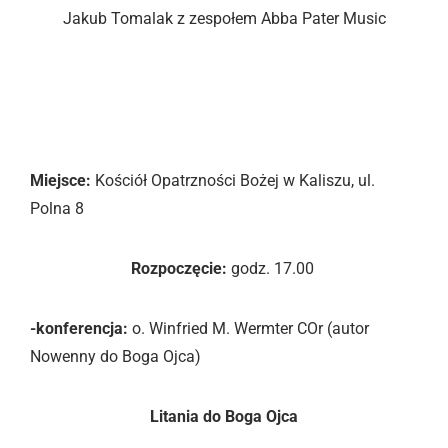
Jakub Tomalak z zespołem Abba Pater Music
NIEDZIELA 06.08.
„CHWAŁA
NASZEMU OJCU”
Miejsce:
Kościół Opatrzności Bożej w Kaliszu, ul.
Polna 8
Rozpoczęcie:
godz. 17.00
-konferencja:
o. Winfried M. Wermter COr (autor
Nowenny do Boga Ojca)
Litania do Boga Ojca