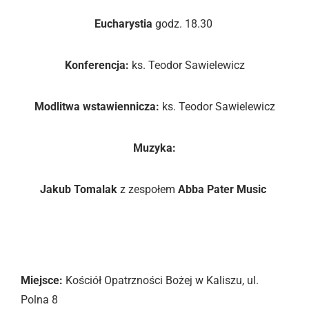
Eucharystia
godz. 18.30
Konferencja:
ks. Teodor Sawielewicz
Modlitwa wstawiennicza:
ks. Teodor Sawielewicz
Muzyka:
Jakub Tomalak
z zespołem
Abba Pater Music
SOBOTA 05.08.
„KOCHAJ OJCA”
Miejsce:
Kościół Opatrzności Bożej w Kaliszu, ul.
Polna 8